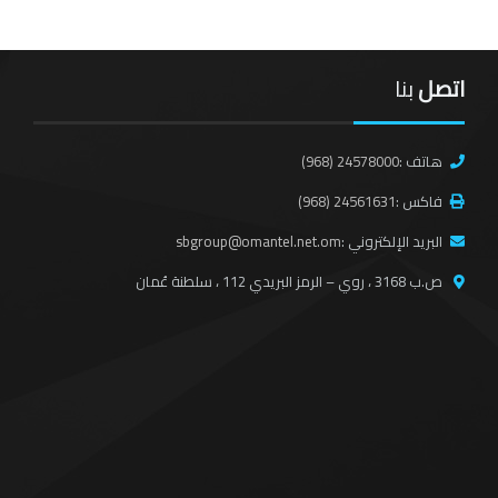
اتصل
بنا
هاتف :
(968) 24578000
فاكس :
(968) 24561631
البريد الإلكتروني :
sbgroup@omantel.net.om
ص.ب 3168 ، روي – الرمز البريدي 112 ، سلطنة عُمان