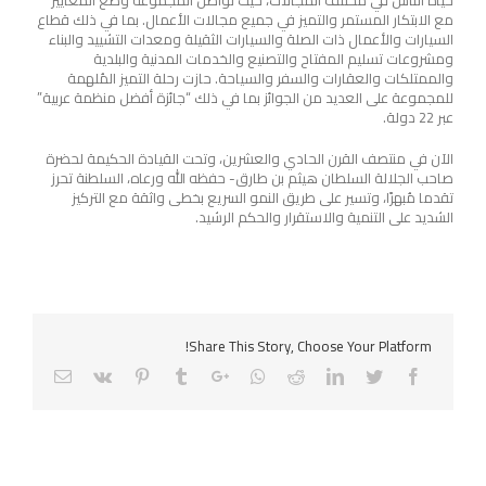
مع الابتكار المستمر والتميز في جميع مجالات الأعمال. بما في ذلك قطاع
السيارات والأعمال ذات الصلة والسيارات الثقيلة ومعدات التشييد والبناء
ومشروعات تسليم المفتاح والتصنيع والخدمات المدنية والبلدية
والممتلكات والعقارات والسفر والسياحة. حازت رحلة التميز المُلهمة
للمجموعة على العديد من الجوائز بما في ذلك “جائزة أفضل منظمة عربية”
عبر 22 دولة.
الآن في منتصف القرن الحادي والعشرين، وتحت القيادة الحكيمة لحضرة
صاحب الجلالة السلطان هيثم بن طارق- حفظه الله ورعاه، السلطنة تحرز
تقدما مُبهرًا، وتسير على طريق النمو السريع بخطى واثقة مع التركيز
الشديد على التنمية والاستقرار والحكم الرشيد.
Share This Story, Choose Your Platform!
Email
Pinterest
Vk
Tumblr
Google+
Whatsapp
Reddit
LinkedIn
Twitter
Facebook