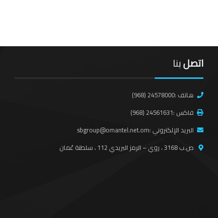
اتصل
بنا
هاتف :
(968) 24578000
فاكس :
(968) 24561631
البريد الإلكتروني :
sbgroup@omantel.net.om
ص.ب 3168 ، روي – الرمز البريدي 112 ، سلطنة عُمان