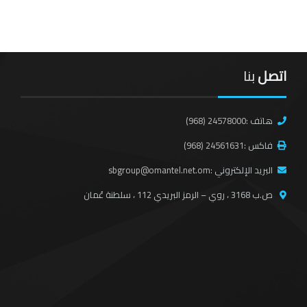
اتصل
بنا
هاتف :
(968) 24578000
فاكس :
(968) 24561631
البريد الإلكتروني :
sbgroup@omantel.net.om
ص.ب 3168 ، روي – الرمز البريدي 112 ، سلطنة عُمان