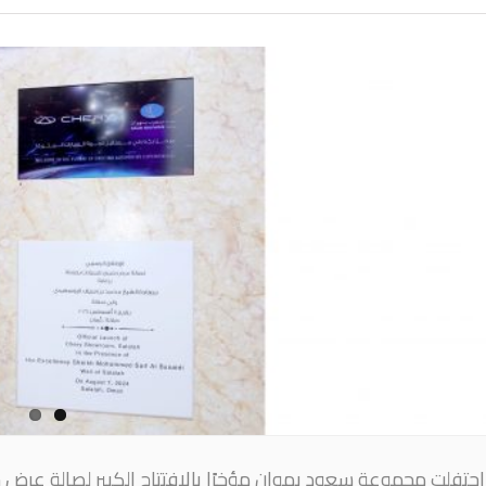
 احتفلت مجموعة سعود بهوان مؤخرًا بالافتتاح الكبير لصالة عرض 