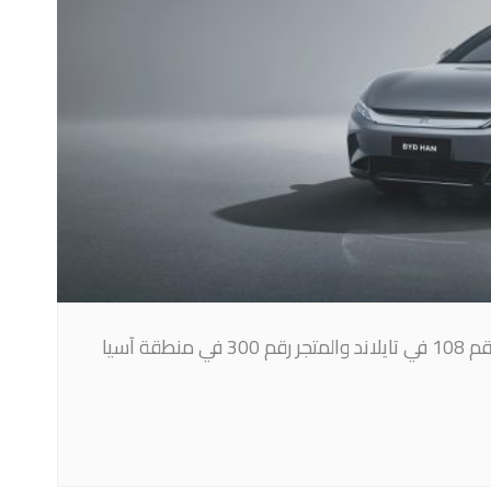
أعلنت شركة بي واي دي، مؤخرًا رسميًا عن الافتتاح الكبير لمتجرها رقم 108 في تايلاند والمتجر رقم 300 في منطقة آسيا