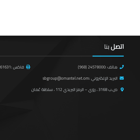
اتصل
بنا
هاتف :
(968) 24578000
فاكس :
561631
البريد الإلكتروني :
sbgroup@omantel.net.om
ص.ب 3168 ، روي – الرمز البريدي 112 ، سلطنة عُمان