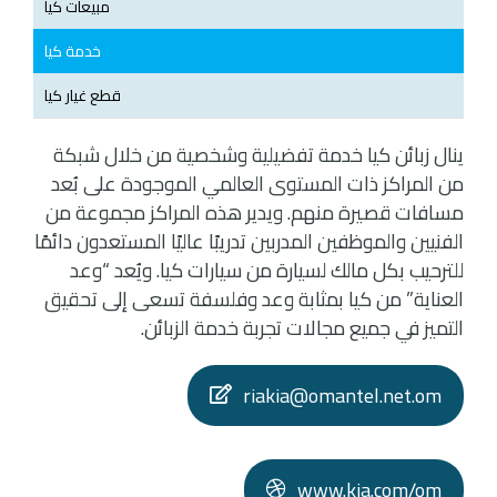
مبيعات كيا
خدمة كيا
قطع غيار كيا
ينال زبائن كيا خدمة تفضيلية وشخصية من خلال شبكة
من المراكز ذات المستوى العالمي الموجودة على بُعد
مسافات قصيرة منهم. ويدير هذه المراكز مجموعة من
الفنيين والموظفين المدربين تدريبًا عاليًا المستعدون دائمًا
للترحيب بكل مالك لسيارة من سيارات كيا. ويُعد “وعد
العناية” من كيا بمثابة وعد وفلسفة تسعى إلى تحقيق
التميز في جميع مجالات تجربة خدمة الزبائن.
riakia@omantel.net.om
www.kia.com/om