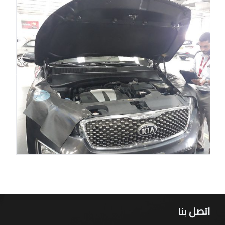
23.669476, 57.884151
صحار
24.325542, 56.746498
البريمي
24.236728, 55.76984
نزوى
22.902817, 57.533432
صلالة
17.015441, 54.045321
البداية ( السويق )
23.843244, 57.437332
عبري
23.216724, 56.488992
اتصل
بنا