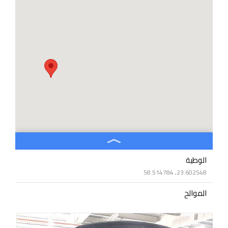
الوطية
23.602548, 58.514784
الموالح
23.605167, 58.247943
بركاء