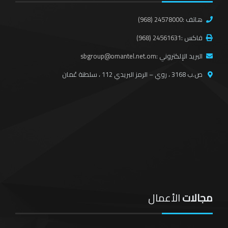
إبراء
22.71381615226791, 58.53284961721198
هاتف :
(968) 24578000
صور
فاكس :
(968) 24561631
22.569309, 59.496844
البريد الإلكتروني :
sbgroup@omantel.net.om
الرستاق
ص.ب 3168 ، روي – الرمز البريدي 112 ، سلطنة عُمان
23.433757, 57.424749
غلا - مركز الجسم والصبغ
23.571176, 58.3814224
مجالات
الأعمال