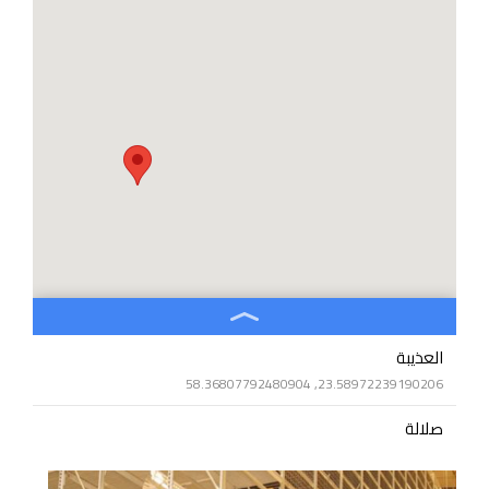
العذيبة
23.58972239190206, 58.36807792480904
صلالة
17.023578, 54.045253