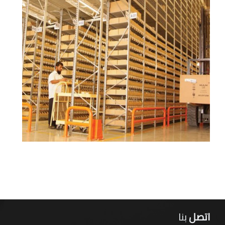
نزوى (كرشا)
22.838451, 57.548186
صحار (لوى)
24.479086, 56.590907
اتصل
بنا