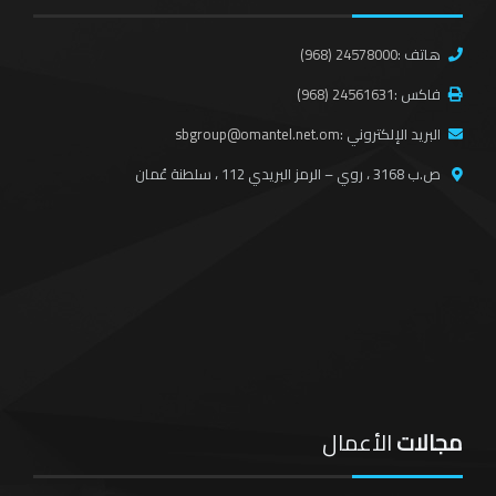
هاتف :
(968) 24578000
فاكس :
(968) 24561631
البريد الإلكتروني :
sbgroup@omantel.net.om
ص.ب 3168 ، روي – الرمز البريدي 112 ، سلطنة عُمان
مجالات
الأعمال